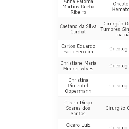
Anna Paloma
Oncolo
Martins Rocha
Hemato
Ribeiro
Cirurgião O
Caetano da Silva
Tumores Gin
Cardial
mamár
Carlos Eduardo
Oncologi
Faria Ferreira
Christiane Maria
Oncologi
Meurer Alves
Christina
Pimentel
Oncologi
Oppermann
Cicero Diego
Soares dos
Cirurgião 
Santos
Cicero Luiz
Oncologi