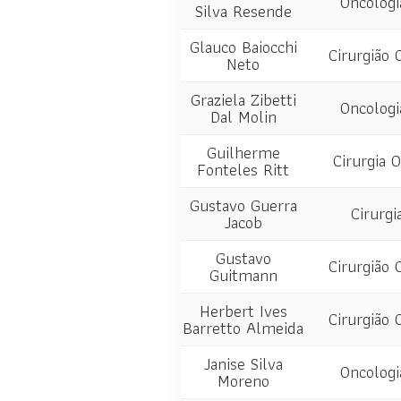
Oncologi
Silva Resende
Glauco Baiocchi
Cirurgião 
Neto
Graziela Zibetti
Oncologi
Dal Molin
Guilherme
Cirurgia 
Fonteles Ritt
Gustavo Guerra
Cirurgi
Jacob
Gustavo
Cirurgião 
Guitmann
Herbert Ives
Cirurgião 
Barretto Almeida
Janise Silva
Oncologi
Moreno