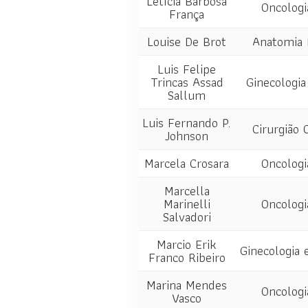
Letícia Barbosa
Oncologi
França
Louise De Brot
Anatomia 
Luis Felipe
Trincas Assad
Ginecologia
Sallum
Luis Fernando P.
Cirurgião 
Johnson
Marcela Crosara
Oncologi
Marcella
Marinelli
Oncologi
Salvadori
Marcio Erik
Ginecologia 
Franco Ribeiro
Marina Mendes
Oncologi
Vasco