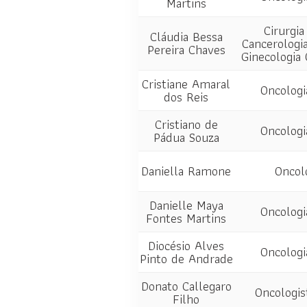
Martins
Cirurgia
Cláudia Bessa
Cancerologia
Pereira Chaves
Ginecologia 
Cristiane Amaral
Oncologi
dos Reis
Cristiano de
Oncologi
Pádua Souza
Daniella Ramone
Oncol
Danielle Maya
Oncologi
Fontes Martins
Diocésio Alves
Oncologi
Pinto de Andrade
Donato Callegaro
Oncologis
Filho