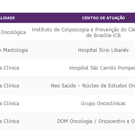
ALIDADE
CENTRO DE ATUAÇÃO
Instituto de Colposcopia e Prevenção do Câ
 Oncológica
de Brasília-ICB
e Mastologia
Hospital Sírio Libanês
a Clínica
Hospital São Camilo Pompe
a Clínica
Neo Saúde – Núcleo de Estudos On
a Clínica
Grupo Oncoclínicas
a Clínica
DOM Oncologia / Oncocentro e O