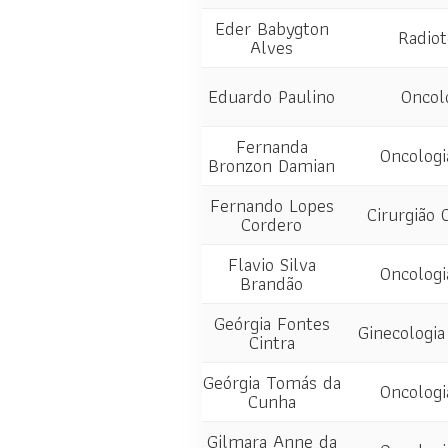
Eder Babygton
Radiot
Alves
Eduardo Paulino
Oncol
Fernanda
Oncologi
Bronzon Damian
Fernando Lopes
Cirurgião 
Cordero
Flavio Silva
Oncologi
Brandão
Geórgia Fontes
Ginecologia
Cintra
Geórgia Tomás da
Oncologi
Cunha
Gilmara Anne da