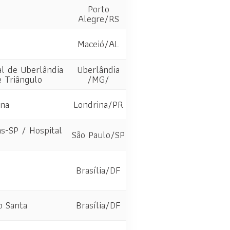
Porto
Alegre/RS
Maceió/AL
al de Uberlândia
Uberlândia
 Triângulo
/MG/
ina
Londrina/PR
as-SP / Hospital
São Paulo/SP
Brasília/DF
o Santa
Brasília/DF