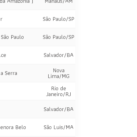
da Amazônia )
Manaus/AM
r
São Paulo/SP
 São Paulo
São Paulo/SP
lce
Salvador/BA
Nova
da Serra
Lima/MG
Rio de
Janeiro/RJ
Salvador/BA
enora Belo
São Luis/MA