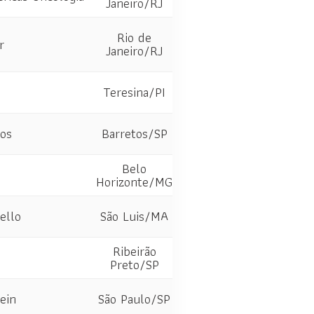
Janeiro/RJ
Rio de
r
Janeiro/RJ
Teresina/PI
tos
Barretos/SP
Belo
Horizonte/MG
ello
São Luis/MA
Ribeirão
Preto/SP
tein
São Paulo/SP