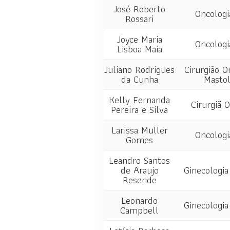
José Roberto
Oncologi
Rossari
Joyce Maria
Oncologi
Lisboa Maia
Juliano Rodrigues
Cirurgião O
da Cunha
Mastol
Kelly Fernanda
Cirurgiã 
Pereira e Silva
Larissa Muller
Oncologi
Gomes
Leandro Santos
de Araujo
Ginecologia
Resende
Leonardo
Ginecologia
Campbell