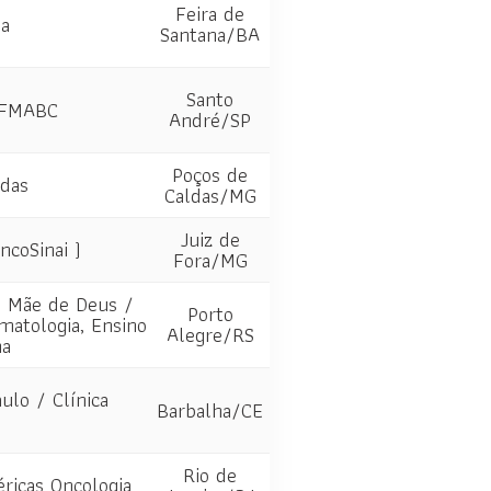
Feira de
na
Santana/BA
Santo
a FMABC
André/SP
Poços de
ldas
Caldas/MG
Juiz de
ncoSinai )
Fora/MG
l Mãe de Deus /
Porto
matologia, Ensino
Alegre/RS
na
ulo / Clínica
Barbalha/CE
i
Rio de
ricas Oncologia